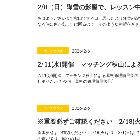
2/8（日）降雪の影響で、レッスン
おはようございます秋山です本日、思ったより降雪の影
なる時に何かあっては困るので、そのような判断をさせ [
2026/2/6
コーチブログ
2/11(水)開催 マッチング秋山
2/11(水)開催 マッチング秋山による屋根修理前最後
しませんか？ 今回、屋根の修理前最後 […]
2026/2/6
コーチブログ
※重要必ずご確認ください 2/18(
※重要必ずご確認ください 2/18(火)より、3/1(日)ま
の雹が降り、屋根の […]