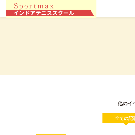
他のイ
全ての記