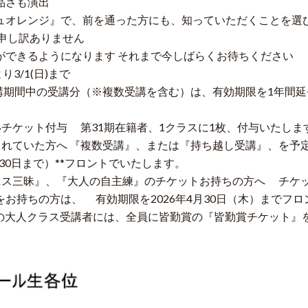
品さも演出
レンジ』で、前を通った方にも、知っていただくことを選び
申し訳ありません
ができるようになります それまで今しばらくお待ちください
り3/1(日)まで
休講期間中の受講分（※複数受講を含む）は、有効期限を1年間
チケット付与 第31期在籍者、1クラスに1枚、付与いたしま
れていた方へ 『複数受講』、または『持ち越し受講』、を予定
月30日まで）**フロントでいたします。
ス三昧』、『大人の自主練』のチケットお持ちの方へ チケット
お持ちの方は、 有効期限を2026年4月30日（木）までフ
の大人クラス受講者には、全員に皆勤賞の『皆勤賞チケット』